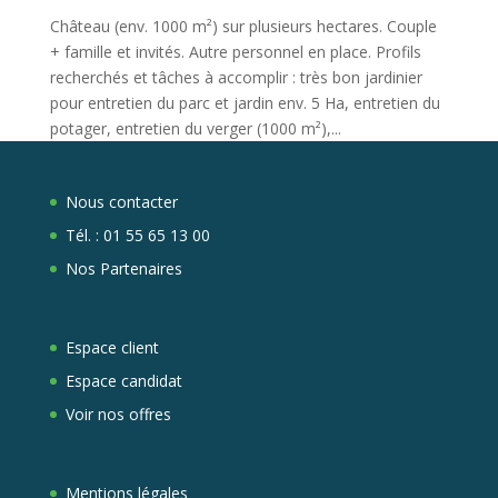
Château (env. 1000 m²) sur plusieurs hectares. Couple
+ famille et invités. Autre personnel en place. Profils
recherchés et tâches à accomplir : très bon jardinier
pour entretien du parc et jardin env. 5 Ha, entretien du
potager, entretien du verger (1000 m²),...
Nous contacter
Tél. :
01 55 65 13 00
Nos Partenaires
Espace client
Espace candidat
Voir nos offres
Mentions légales